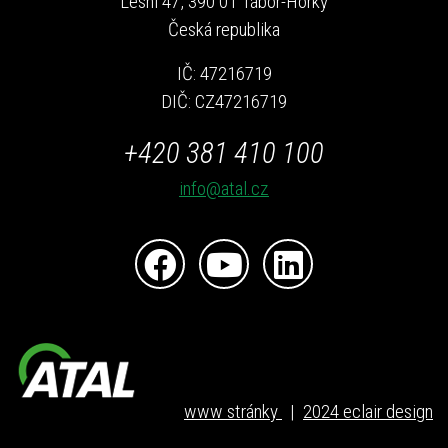
Lesní 47, 390 01 Tábor-Horky
Česká republika
IČ: 47216719
DIČ: CZ47216719
+420 381 410 100
info@atal.cz
www stránky
|
2024 eclair design